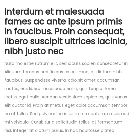
u
Interdum et malesuada 
g
u
fames ac ante ipsum primis 
s
in faucibus. Proin consequat, 
t
libero suscipit ultrices lacinia, 
2
nibh justo nec
6
,
Nulla molestie rutrum elit, sed iaculis sapien consectetur in.
2
Aliquam tempus orci finibus ex euismod, at dictum nibh
0
faucibus. Suspendisse viverra, odio sit amet accumsan
2
mattis, eos libero malesuada enim, quis feugiat lorem
5
lectus eget nulla. Aenean vestibulum sapien ex, quis varius
elit auctor id. Proin at metus eget dolor accumsan tempor
eu at tellus. Sed pulvinar leo in justo fermentum, a euismod
mi vehicula. Curabitur a sollicitudin tellus, at fermentum
nisl. Integer at dictum purus. In hac habitasse platea