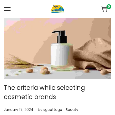
0
The criteria while selecting
cosmetic brands
.
.
Posted on
Posted in
A
January 17, 2024
by
sgcottage
Beauty