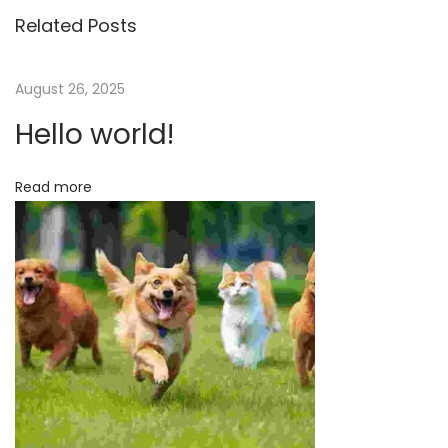
k
Related Posts
i
n
August 26, 2025
g
Hello world!
t
h
e
Read more
T
i
m
e
l
e
s
s
M