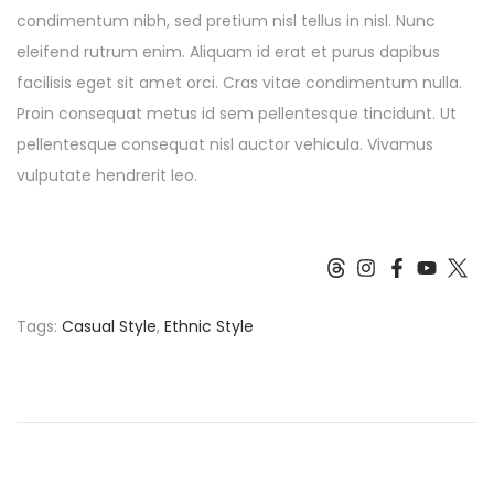
condimentum nibh, sed pretium nisl tellus in nisl. Nunc
eleifend rutrum enim. Aliquam id erat et purus dapibus
facilisis eget sit amet orci. Cras vitae condimentum nulla.
Proin consequat metus id sem pellentesque tincidunt. Ut
pellentesque consequat nisl auctor vehicula. Vivamus
vulputate hendrerit leo.
Tags
:
Casual Style
,
Ethnic Style
U
n
l
o
c