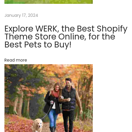
a
g
January 17, 2024
i
Explore WERK, the Best Shopify
c
Theme Store Online, for the
o
Best Pets to Buy!
f
F
Read more
a
s
h
i
o
n
:
H
o