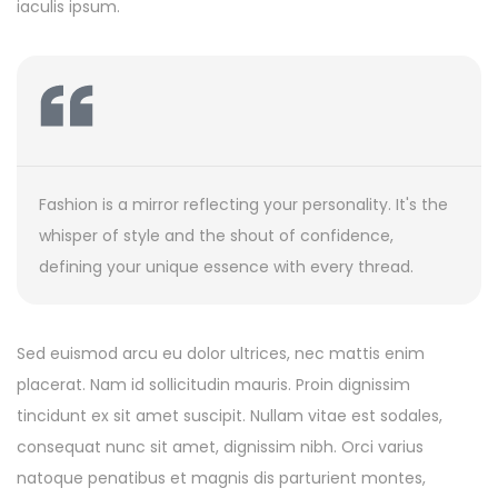
iaculis ipsum.
Fashion is a mirror reflecting your personality. It's the
Fashion is a mirror reflecting your personality. It's the
Fashion is a mirror reflecting your personality. It's the
whisper of style and the shout of confidence,
whisper of style and the shout of confidence,
whisper of style and the shout of confidence,
defining your unique essence with every thread.
defining your unique essence with every thread.
defining your unique essence with every thread.
Sed euismod arcu eu dolor ultrices, nec mattis enim
placerat. Nam id sollicitudin mauris. Proin dignissim
tincidunt ex sit amet suscipit. Nullam vitae est sodales,
consequat nunc sit amet, dignissim nibh. Orci varius
natoque penatibus et magnis dis parturient montes,